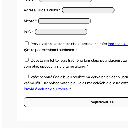
Adresa (ulica a číslo)
*
Mesto
*
PSČ
*
Potvrdzujem, že som sa oboznámil so znením
Podmienok c
týmito podmienkami súhlasím. *
Odoslaním tohto registračného formulára potvrdzujem, že 
som plne spôsobilý na právne úkony. *
Vaše osobné údaje budú použité na vytvorenie vášho účtu
vášho účtu, na vyhodnotenie aukcie umeleckých diel a na ost
Pravidlá ochrany súkromia.
*
Registrovať sa