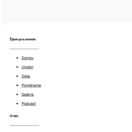
Žijem pre umenie
Domov
Umelci
Diela
Pomáhame
Galéria
Podcast
O nás