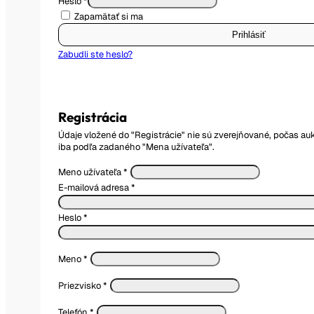
Heslo
*
Zapamätať si ma
Prihlásiť
Zabudli ste heslo?
Registrácia
Údaje vložené do "Registrácie" nie sú zverejňované, počas aukc
iba podľa zadaného "Mena užívateľa".
Meno užívateľa
*
E-mailová adresa
*
Heslo
*
Meno
*
Priezvisko
*
Telefón
*