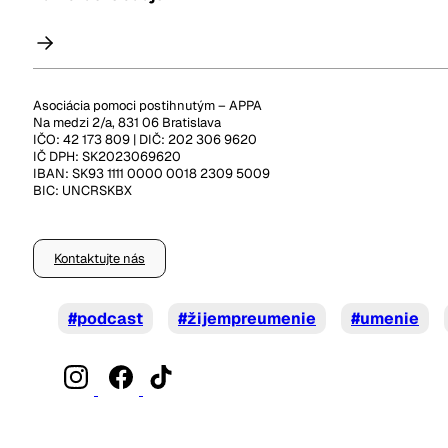
Asociácia pomoci postihnutým – APPA
Na medzi 2/a, 831 06 Bratislava
IČO: 42 173 809 | DIČ: 202 306 9620
IČ DPH: SK2023069620
IBAN: SK93 1111 0000 0018 2309 5009
BIC: UNCRSKBX
Kontaktujte nás
#podcast
#žijempreumenie
#umenie