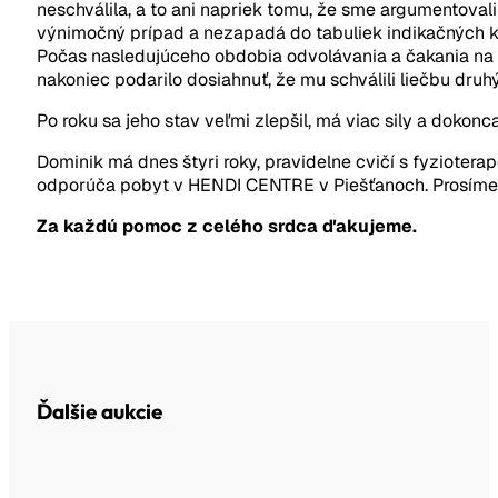
neschválila, a to ani napriek tomu, že sme argumentoval
výnimočný prípad a nezapadá do tabuliek indikačných kri
Počas nasledujúceho obdobia odvolávania a čakania na re
nakoniec podarilo dosiahnuť, že mu schválili liečbu druh
Po roku sa jeho stav veľmi zlepšil, má viac sily a dokonc
Dominik má dnes štyri roky, pravidelne cvičí s fyziotera
odporúča pobyt v HENDI CENTRE v Piešťanoch. Prosíme v
Za každú pomoc z celého srdca ďakujeme.
Ďalšie aukcie