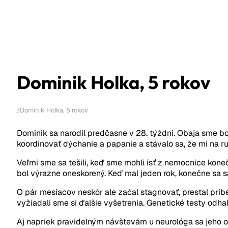
Dominik Holka, 5 rokov
/
Dominik Holka, 5 rokov
Dominik sa narodil predčasne v 28. týždni. Obaja sme bojo
koordinovať dýchanie a papanie a stávalo sa, že mi na ru
Veľmi sme sa tešili, keď sme mohli ísť z nemocnice kone
bol výrazne oneskorený. Keď mal jeden rok, konečne sa sá
O pár mesiacov neskôr ale začal stagnovať, prestal pribe
vyžiadali sme si ďalšie vyšetrenia. Genetické testy odhali
Aj napriek pravidelným návštevám u neurológa sa jeho oc