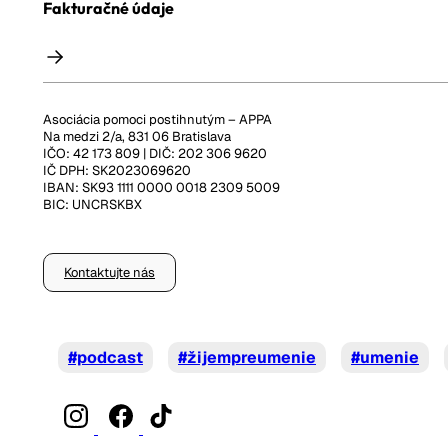
Fakturačné údaje
Asociácia pomoci postihnutým – APPA
Na medzi 2/a, 831 06 Bratislava
IČO: 42 173 809 | DIČ: 202 306 9620
IČ DPH: SK2023069620
IBAN: SK93 1111 0000 0018 2309 5009
BIC: UNCRSKBX
Kontaktujte nás
#podcast
#žijempreumenie
#umenie