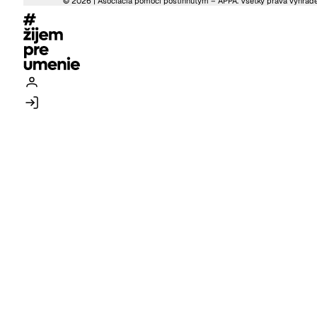
© 2026 | Asociácia pomoci postihnutým – APPA. Všetky práva vyhrad