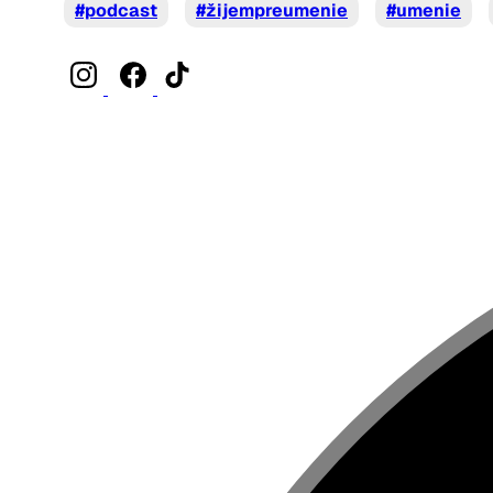
#podcast
#žijempreumenie
#umenie