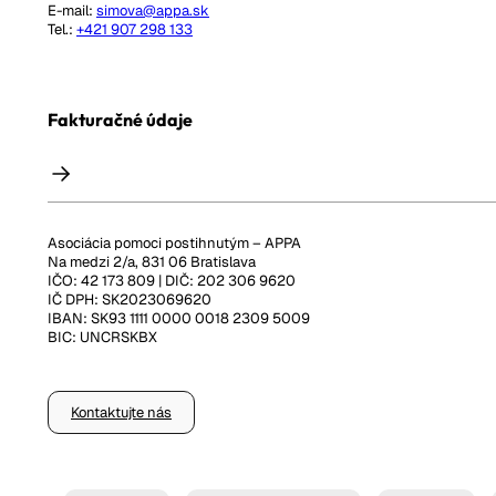
E-mail:
simova@appa.sk
Tel.:
+421 907 298 133
Fakturačné údaje
Asociácia pomoci postihnutým – APPA
Na medzi 2/a, 831 06 Bratislava
IČO: 42 173 809 | DIČ: 202 306 9620
IČ DPH: SK2023069620
IBAN: SK93 1111 0000 0018 2309 5009
BIC: UNCRSKBX
Kontaktujte nás