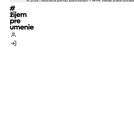
© 2026 | Asociácia pomoci postihnutým – APPA. Všetky práva vyhrad