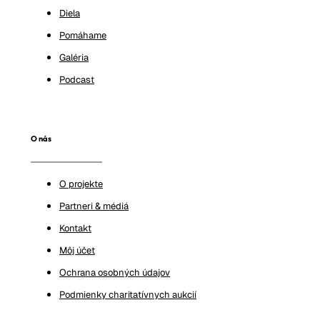
Diela
Pomáhame
Galéria
Podcast
O nás
O projekte
Partneri & médiá
Kontakt
Môj účet
Ochrana osobných údajov
Podmienky charitatívnych aukcií