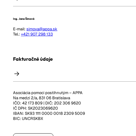
Ing. Jana Šimová
E-mail:
simova@appa.sk
Tel.:
+421 907 298 133
Fakturačné údaje
Asociácia pomoci postihnutým – APPA
Na medzi 2/a, 831 06 Bratislava
IČO: 42 173 809 | DIČ: 202 306 9620
IČ DPH: SK2023069620
IBAN: SK93 1111 0000 0018 2309 5009
BIC: UNCRSKBX