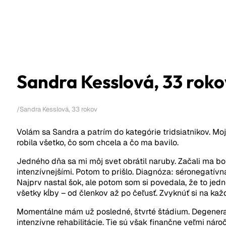
Sandra Kesslová, 33 roko
/
Sandra Kesslová, 33 rokov
Volám sa Sandra a patrím do kategórie tridsiatnikov. Mo
robila všetko, čo som chcela a čo ma bavilo.
Jedného dňa sa mi môj svet obrátil naruby. Začali ma bol
intenzívnejšími. Potom to prišlo. Diagnóza: séronegatívna 
Najprv nastal šok, ale potom som si povedala, že to j
všetky kĺby – od členkov až po čeľusť. Zvyknúť si na každ
Momentálne mám už posledné, štvrté štádium. Degeneratí
intenzívne rehabilitácie. Tie sú však finančne veľmi ná