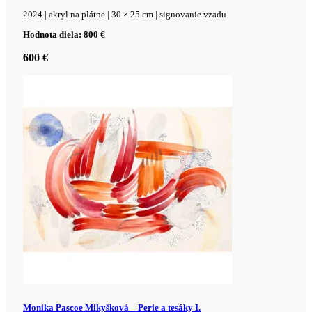
2024 | akryl na plátne | 30 × 25 cm | signovanie vzadu
Hodnota diela: 800 €
600
€
Monika Pascoe Mikyšková – Perie a tesáky I.