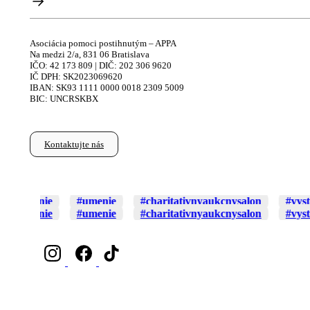
Asociácia pomoci postihnutým – APPA
Na medzi 2/a, 831 06 Bratislava
IČO: 42 173 809 | DIČ: 202 306 9620
IČ DPH: SK2023069620
IBAN: SK93 1111 0000 0018 2309 5009
BIC: UNCRSKBX
Kontaktujte nás
nysalon
#vystava
#aukcia
nysalon
#vystava
#aukcia