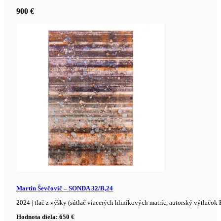
900
€
Martin Ševčovič – SONDA 32/B,24
2024 | tlač z výšky (sútlač viacerých hliníkových matríc, autorský výtlačok 
Hodnota diela: 650 €