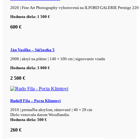
2020 | Fine Art Photography vyhotovená na ILFORD GALERIE Prestige 220 g
Hodnota diela: 1 500 €
600
€
Ján Vasilko – Súčiastka 5
2008 | akryl na plátne | 140 × 100 cm | signovanie vzadu
Hodnota diela:
3 000 €
2 500
€
Rudolf Fila – Pocta Klimtovi
2010 | premaľba akrylom, rámované | 40 × 29 cm
Dielo venovala darom Woodlandia.
Hodnota diela: 500 €
260
€